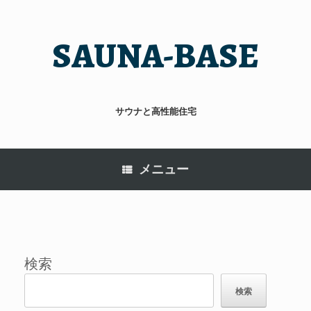
コ
ン
テ
SAUNA-BASE
ン
ツ
へ
ス
キ
サウナと高性能住宅
ッ
プ
メニュー
検索
検索